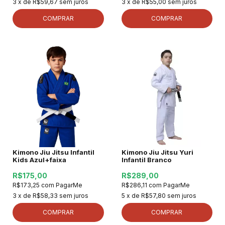
3
x de
R$59,67
sem juros
3
x de
R$55,00
sem juros
COMPRAR
COMPRAR
Kimono Jiu Jitsu Infantil
Kimono Jiu Jitsu Yuri
Kids Azul+faixa
Infantil Branco
R$175,00
R$289,00
R$173,25
com
PagarMe
R$286,11
com
PagarMe
3
x de
R$58,33
sem juros
5
x de
R$57,80
sem juros
COMPRAR
COMPRAR