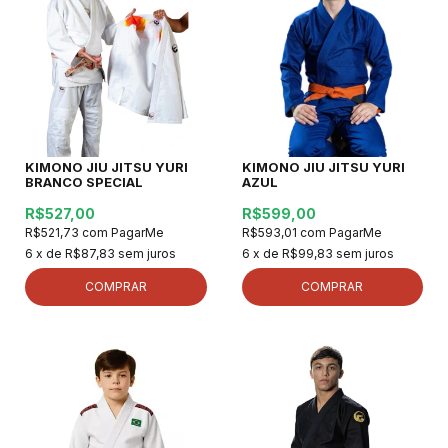
KIMONO JIU JITSU YURI
KIMONO JIU JITSU YURI
BRANCO SPECIAL
AZUL
R$527,00
R$599,00
R$521,73
com
PagarMe
R$593,01
com
PagarMe
6
x de
R$87,83
sem juros
6
x de
R$99,83
sem juros
COMPRAR
COMPRAR