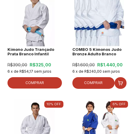
Kimono Judo Trançado
COMBO 5 Kimonos Judo
Prata Branco Infantil
Bronze Adulto Branco
R$390,00
R$325,00
R$1.600,00
R$1.440,00
6
x de
R$54,17
sem juros
6
x de
R$240,00
sem juros
COMPRAR
COMPRAR
10
%
OFF
6
%
OFF