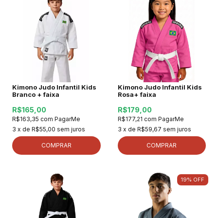
Kimono Judo Infantil Kids
Kimono Judo Infantil Kids
Branco + faixa
Rosa+ faixa
R$165,00
R$179,00
R$163,35
com
PagarMe
R$177,21
com
PagarMe
3
x de
R$55,00
sem juros
3
x de
R$59,67
sem juros
COMPRAR
COMPRAR
19
%
OFF