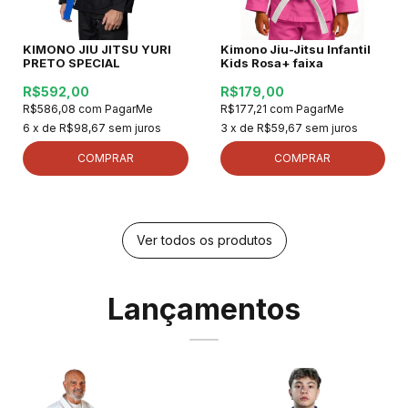
KIMONO JIU JITSU YURI
Kimono Jiu-Jitsu Infantil
PRETO SPECIAL
Kids Rosa+ faixa
R$592,00
R$179,00
R$586,08
com
PagarMe
R$177,21
com
PagarMe
6
x de
R$98,67
sem juros
3
x de
R$59,67
sem juros
COMPRAR
COMPRAR
Ver todos os produtos
Lançamentos