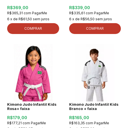
R$369,00
R$339,00
R$365,31
com
PagarMe
R$335,61
com
PagarMe
6
x de
R$61,50
sem juros
6
x de
R$56,50
sem juros
COMPRAR
COMPRAR
Kimono Judo Infantil Kids
Kimono Judo Infantil Kids
Rosa+ faixa
Branco + faixa
R$179,00
R$165,00
R$177,21
com
PagarMe
R$163,35
com
PagarMe