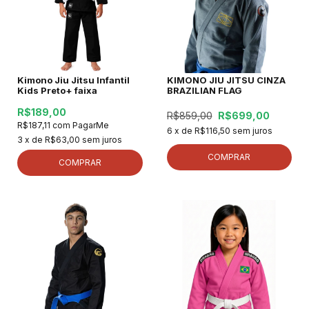
Kimono Jiu Jitsu Infantil
KIMONO JIU JITSU CINZA
Kids Preto+ faixa
BRAZILIAN FLAG
R$189,00
R$859,00
R$699,00
R$187,11
com
PagarMe
6
x de
R$116,50
sem juros
3
x de
R$63,00
sem juros
COMPRAR
COMPRAR