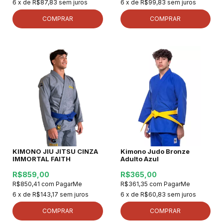
6
x de
R$87,83
sem juros
6
x de
R$99,83
sem juros
COMPRAR
COMPRAR
KIMONO JIU JITSU CINZA
Kimono Judo Bronze
IMMORTAL FAITH
Adulto Azul
R$859,00
R$365,00
R$850,41
com
PagarMe
R$361,35
com
PagarMe
6
x de
R$143,17
sem juros
6
x de
R$60,83
sem juros
COMPRAR
COMPRAR