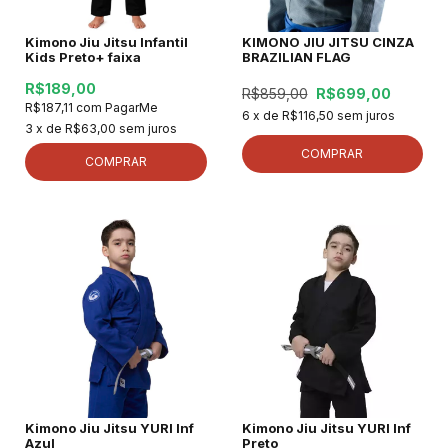
Kimono Jiu Jitsu Infantil
KIMONO JIU JITSU CINZA
Kids Preto+ faixa
BRAZILIAN FLAG
R$189,00
R$859,00
R$699,00
R$187,11
com
PagarMe
6
x de
R$116,50
sem juros
3
x de
R$63,00
sem juros
COMPRAR
COMPRAR
Kimono Jiu Jitsu YURI Inf
Kimono Jiu Jitsu YURI Inf
Azul
Preto