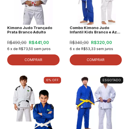
Kimono Judo Trançado
Combo Kimono Judo
Prata Branco Adulto
Infantil Kids Branco e Azul
+ Faixa
R$490,00
R$441,00
R$340,00
R$320,00
6
x de
R$73,50
sem juros
6
x de
R$53,33
sem juros
COMPRAR
COMPRAR
6
%
OFF
ESGOTADO