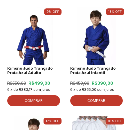
9
%
OFF
13
%
OFF
Kimono Judo Trançado
Kimono Judo Trançado
Prata Azul Adulto
Prata Azul Infantil
R$550,00
R$499,00
R$450,00
R$390,00
6
x de
R$83,17
sem juros
6
x de
R$65,00
sem juros
COMPRAR
COMPRAR
17
%
OFF
10
%
OFF