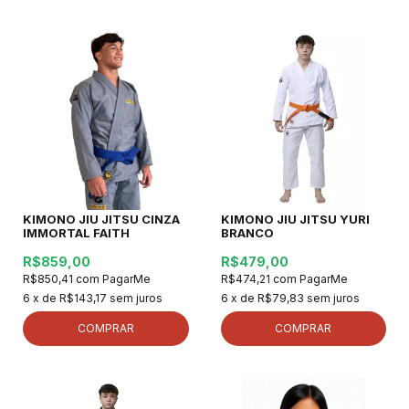
KIMONO JIU JITSU CINZA
KIMONO JIU JITSU YURI
IMMORTAL FAITH
BRANCO
R$859,00
R$479,00
R$850,41
com
PagarMe
R$474,21
com
PagarMe
6
x de
R$143,17
sem juros
6
x de
R$79,83
sem juros
COMPRAR
COMPRAR