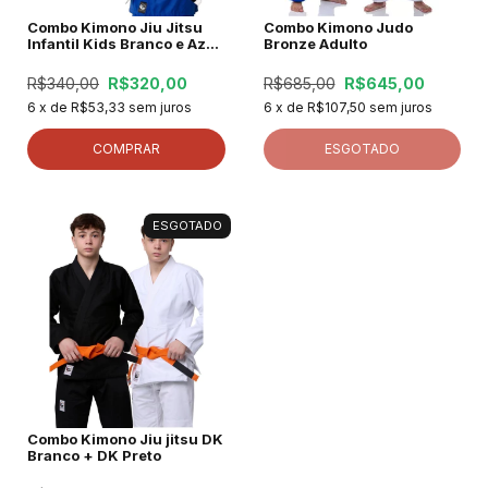
Combo Kimono Jiu Jitsu
Combo Kimono Judo
Infantil Kids Branco e Azul
Bronze Adulto
+ Faixa
R$340,00
R$320,00
R$685,00
R$645,00
6
x de
R$53,33
sem juros
6
x de
R$107,50
sem juros
COMPRAR
ESGOTADO
ESGOTADO
Combo Kimono Jiu jitsu DK
Branco + DK Preto