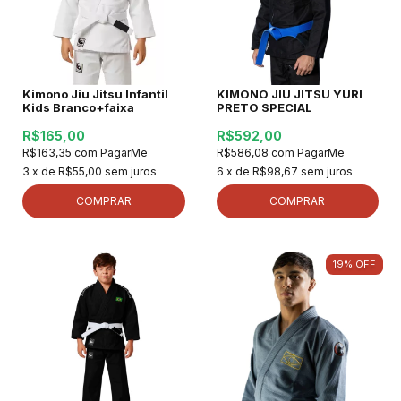
Kimono Jiu Jitsu Infantil
KIMONO JIU JITSU YURI
Kids Branco+faixa
PRETO SPECIAL
R$165,00
R$592,00
R$163,35
com
PagarMe
R$586,08
com
PagarMe
3
x de
R$55,00
sem juros
6
x de
R$98,67
sem juros
COMPRAR
COMPRAR
19
%
OFF