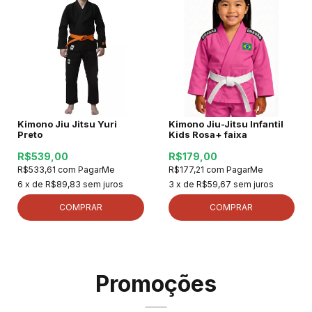
Kimono Jiu Jitsu Yuri
Kimono Jiu-Jitsu Infantil
Preto
Kids Rosa+ faixa
R$539,00
R$179,00
R$533,61
com
PagarMe
R$177,21
com
PagarMe
6
x de
R$89,83
sem juros
3
x de
R$59,67
sem juros
COMPRAR
COMPRAR
Promoções